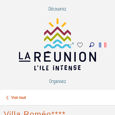
Aller
Découvrez
au
contenu
principal
--°
Recherche
Voir les favoris
Organisez
Voir tout
Villa Roméo****