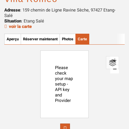
Adresse
: 159 chemin de Ligne Ravine Sèche, 97427 Etang-
Salé
Situation
: Etang Salé
voir la carte
Aperçu
Réserver maintenant
Photos
Carte
+
Please
−
check
your map
setup -
API key
and
Provider