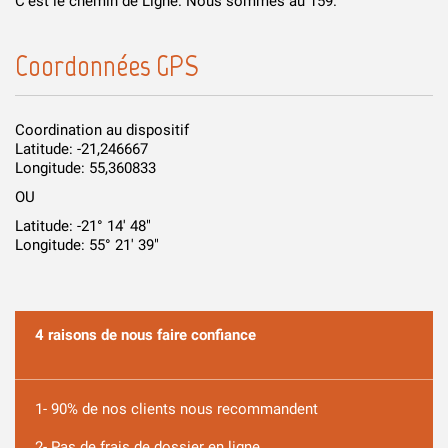
C’est le chemin de Ligne. Nous sommes au 159.
Coordonnées GPS
Coordination au dispositif
Latitude: -21,246667
Longitude: 55,360833
OU
Latitude: -21° 14' 48"
Longitude: 55° 21' 39"
4 raisons de nous faire confiance
1- 90% de nos clients nous recommandent
2- Pas de frais de dossier en ligne